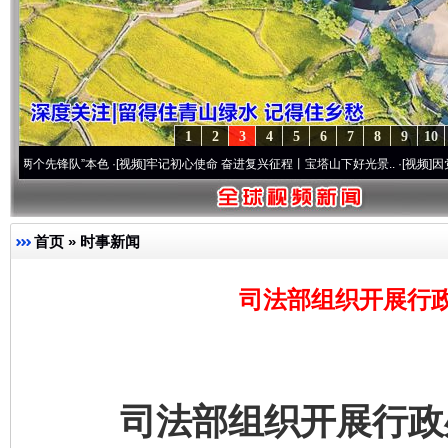
1
2
3
4
5
6
7
8
9
10
先锋队”本色
·[视频]
牢记初心使命 奋进复兴征程丨宝塔山下好光景..
·[视频]
因党而生 为党
首页
»
时事新闻
司法部组织开展行
司法部组织开展行政处