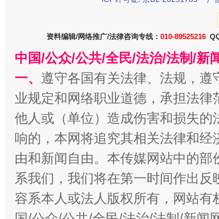
资料编辑/网络推广/法律咨询专线：
010-89525216
QQ
中国/公众/公共/全民/法治/法制/
一、
遵守各国有关法律、法规，遵
今
在谋一域中谋全局
业规定和网络职业道德，承担法律
他人或（单位）造成伤害和损失的
响的，本网将追究其相关法律和经
由和新闻自由。本传媒网站中的部
系我们，我们将在第一时间作出反
容系本人或法人版权所有，网站有
习近平的博鳌关键词
国/公众/公共/全民/法治/法制/新
魏明亮