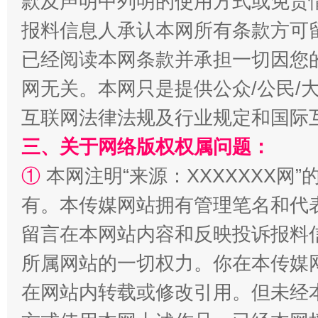
款及声明中列明的使用方式或免责
报料信息人承认本网所有条款方可
揭批美国五大"原罪"
"炒
已经阅读本网条款并承担一切因您
网无关。本网只是提供公众/公民/
互联网法律法规及行业规定和国际
三、关于网络版权权属问题：
①
本网注明“来源：XXXXXXX网”
有。本传媒网站拥有管理笔名和代
留言在本网站内容和反映投诉报料
解纷+调解+退费，一次搞定
所属网站的一切权力。你在本传媒
在网站内转载或修改引用。但未经