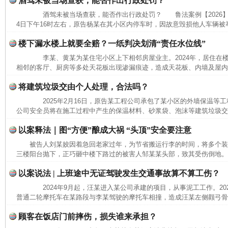
酒驾未被当场查获，能否作出行政处罚？
酒驾未被当场查获，能否作出行政处罚？ 鲁法案例【2026】3
4日下午16时左右，原告杨某在其小区内停车时，因故意毁损他人车辆被举
楼下漏水楼上就要全赔？一纸判决划清“责任水位线”
李某、黄某为某住宅小区上下相邻房屋业主。2024年，居住在
相邻的客厅、厨房等多处天花板出现渗漏痕迹，造成天花板、内墙及屋内沙
将建筑垃圾交由个人处理，合法吗？
2025年2月16日，原告某工程公司承包了某小区的外墙保温等工程。
公司安全员将在施工过程中产生的保温材料、砂浆袋、泡沫等建筑垃圾交给
以案释法｜图“方便”酿成大祸 “头顶”安全要注意
被告人刘某姣因着急回老家过年，为节省搬运行李的时间，将多个
三楼阳台抛下，正巧砸中楼下路过的被害人邹某某头部，致其受伤倒地。经
以案说法 | 上班途中无证驾驶发生交通事故算不算工伤？
2024年9月起，汪某进入某公司承建的项目，从事泥工工作。2025
普通二轮摩托车在某路段与李某驾驶的摩托车相撞，造成汪某左侧颧弓骨折
顾客在饭店门前摔伤，损失谁来承担？