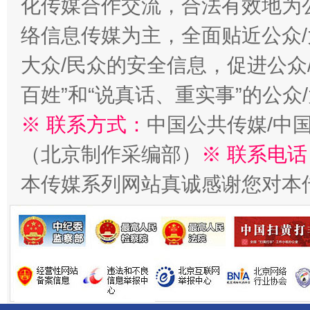
化传媒合作交流，合法有效地为公
络信息传媒为主，全面贴近公众/
今
在谋一域中谋全局
大众/民众的安全信息，促进公众
百姓”和“说真话、重实事”的公众
※ 联系方式：
中国公共传媒/中
（北京制作采编部）
※ 联系电话
本传媒系列网站真诚感谢您对本
习近平的博鳌关键词
魏明亮