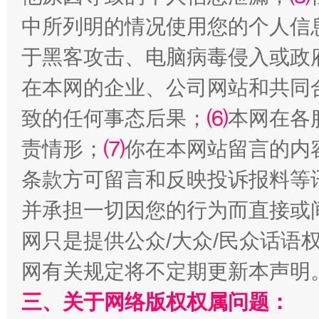
中所列明的情况使用您的个人信
于黑客攻击、电脑病毒侵入或政
在本网的企业、公司网站和共同
致的任何事态后果；
⑹
本网在各
责情形；
⑺
你在本网站留言的内
条款方可留言和反映投诉报料等
解纷+调解+退费，一次搞定
并承担一切因您的行为而直接或
网只是提供公众/大众/民众话语
网有关规定将不定期更新本声明
三、关于网络版权权属问题：