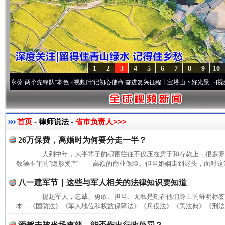
1
2
3
4
5
6
7
8
9
10
“两个先锋队”本色
·[视频]
牢记初心使命 奋进复兴征程丨宝塔山下好光景..
·[视频]
因党而
首页
- 律师说法 -
省市负责人>>>
26万保费，离婚时为何要分走一半？
人到中年，大半辈子的积蓄往往不仅压在房子和存款上，很多家
数额不菲的"隐形资产"——高额的商业保险。但当婚姻走到尽头，面对这笔
八一建军节｜这些与军人相关的法律知识要知道
提起军人，忠诚、勇敢、担当、无私是刻在他们身上的鲜明标签
本，《国防法》《军人地位和权益保障法》《兵役法》《民法典》《刑法》