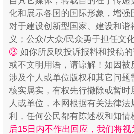
自其它媒体，转载目的在于传递
化和展示各国的国际形象，增强
对于建设创新型国家、建设和谐
义；公众/大众/民众勇于担任文
招工难、用工荒背后
③
如你所反映投诉报料和投稿的
或不文明用语，请谅解！如因被
涉及个人或单位版权和其它问题
核实属实，有权先行撤除或暂时
人或单位，本网根据有关法律法
利，任何公民都有陈述权和知情
网上购药对药下症？
后15日内不作出回应，我们将视