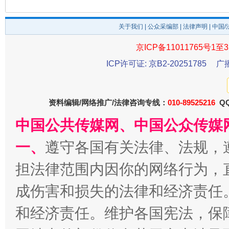
关于我们
|
公众采编部
|
法律声明
| 中国
今
京ICP备11011765号1至3
在谋一域中谋全局
ICP许可证: 京B2-20251785
广
资料编辑/网络推广/法律咨询专线：
010-89525216
QQ
中国公共传媒网、中国公众传媒
一、
遵守各国有关法律、法规，
担法律范围内因你的网络行为，
习近平的博鳌关键词
魏明亮
成伤害和损失的法律和经济责任
和经济责任。维护各国宪法，保