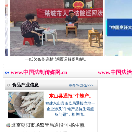
中国廉政法纪网.
中国律师在线.中
一纸欠条伤亲情 巡回调解促和解..
行业协会接连
三年瞒报超千万 隐匿收入偷税被查处..
中国参政网.中
www.中国法制传媒网.cn
www.中国法治
食品产业信息
更多/MORE>>>
东山县通报“牛蛙产..
福建东山县市监局通报当地一
企业涉及"牛蛙产品抗生素超
标问题"：相关情..
北京朝阳市场监管局通报“小杨生煎..