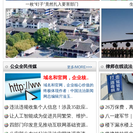
中国医药新闻网.
中国企业新闻网.
雄关漫道展新颜
“
中国农业新闻网.
公众全民传媒
律师在线说法
更多/MORE>>>
域名和官网，企业核..
域名和官网，企业核心价值的
终极体现作者：中国法治新闻
中国视频新闻网.
网总编辑亓淦玉..
违法违规收集个人信息！涉及35款应..
26万保费，
让人工智能成为促进共同繁荣、维护..
八一建军节｜
衣柜里的秘密
高速路上
中国廉政法纪网.
四部门印发意见推动互联网基础资源..
楼下漏水楼上