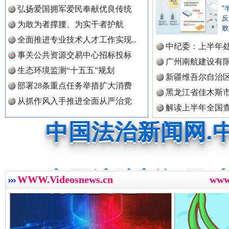
中国公共新闻网.
弘扬爱国拥军爱民奉献优良传统
"
反
为敢为者撑腰、为实干者护航
败
祁连巍巍树丰碑
高回报
全面推进专业技术人才工作实现..
中纪委：上半年处
中国法制新闻网.
事关公共资源交易中心招标投标
广州南航建设有
生态环境监测“十五五”规划
新疆维吾尔自治
部署28条重点任务举措扩大消费
黑龙江省佳木斯
中国法治新闻网.
从抓作风入手推进全面从严治党
解读上半年全国
数据
中国法院新闻网.
一枚“钉子”竟然扎入要害部门
WWW.Videosnews.cn
ww
中国检察新闻网.