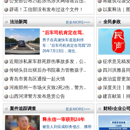
公安部公布25起涉汛涉灾网络谣言违..
将建筑垃圾
辟谣！工信部没有发布过这个文件！
以案释法｜图“
中国律师在线.中
法治新闻
全民参政
更多/MORE>>>
“后车司机肯定在骂..
男子在高速快车道急刹停
中国参政网.中
车："后车司机肯定在骂我"20
26年7月13日，湖北..
近期涉私家车群死群伤事故多发，公..
征求意见稿发
春天里的科技盛宴
传销头目出狱后办书院暴力管教孩子..
四川洪雅县同
中国全民新闻网.
青岛市黄岛区通报一起火情
政治监督更
河南郑州一市场火灾致2死2伤，警方..
深度关注丨
山西河津警方发布悬赏公告
建言献策丨持
中国公众新闻网.
案件追踪调查
财经/企业公
更多/MORE>>>
释永信一审获刑24年
被告人刘应成职务侵占、挪用