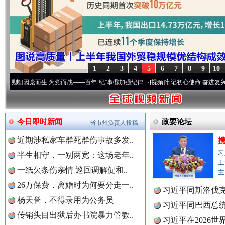
1
2
3
4
5
6
7
8
9
10
世界屋脊 天路回响
永
而生 为党而战——百年“纪”事⑧加强纪律..
·[视频]
牢记初心使命 奋进复兴征程丨“转折之
今日即时新闻
政要论坛
省市州负责人投稿
近期涉私家车群死群伤事故多发..
习
半生相守，一别两宽：这场老年..
工
一纸欠条伤亲情 巡回调解促和..
主
26万保费，离婚时为何要分走一..
习近平同斯洛伐
杨天誉，不得录用为公务员
习近平同巴西总
红船起航处 潮起向未来
广州首
传销头目出狱后办书院暴力管教..
习近平在2026