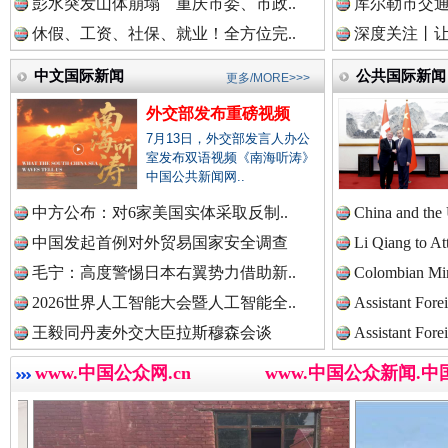
彭水突发山体崩塌 重庆市委、市政..
库尔勒市交通
中国检察新闻网.
休假、工资、社保、就业！全方位完..
深度关注丨让
中文国际新闻
公共国际新闻
更多/MORE>>>
中国医药新闻网.
外交部发布重磅视频
世界屋脊 天路回响
永
7月13日，外交部发言人办公
室发布双语视频《南海听涛》
中国公共新闻网..
中国企业新闻网.
中方公布：对6家美国实体采取反制..
China and the
中国发起首例对外贸易国家安全调查
Li Qiang to At
毛宁：高度警惕日本右翼势力借助新..
Colombian Mini
2026世界人工智能大会暨人工智能全..
Assistant Fore
中国农业新闻网.
王毅同丹麦外交大臣拉斯穆森会谈
Assistant Fore
www.中国公众网.cn
www.中国公众新闻.中
红船起航处 潮起向未来
广州首
中国视频新闻网.