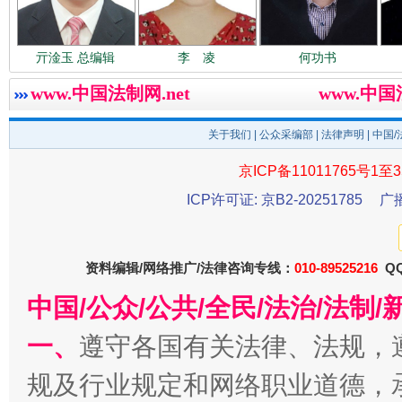
巳巳如意，开工大吉！
三轮上
亓淦玉 总编辑
李 凌
何功书
www.中国法制网.net
www.中
关于我们
|
公众采编部
|
法律声明
| 中国
京ICP备11011765号1至3
ICP许可证: 京B2-20251785
广
资料编辑/网络推广/法律咨询专线：
010-89525216
QQ
中国/公众/公共/全民/法治/法
一、
遵守各国有关法律、法规，
规及行业规定和网络职业道德，