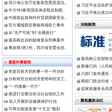
四川省公安厅征集新型黑恶违法..
理高级..
习近平会见哈萨
中方对6家美国实体采取反制措..
习近平将出席20
中国发起首例对外贸易国家安全..
球治理..
法制新闻
官方通报西安赛格商场坠亡事件
从“无产可执”到“全额执行”
最高检抗诉的疑难复杂刑事案件
8
中国全民新闻网.
起
事故致5死1伤，四川省安委会挂..
国
最高检公安部联
三年瞒报超千万 隐匿收入偷税被查处..
最新时事新闻
中国公众新闻网.
周岁未..
新修订的《人民
把老百姓关切的事一件一件办好
布
六部门发布通告
分析研究当前经济形势和经济工..
两部门联合印发
“一代接着一代干”
定》
促家政服务业高质
中国公民新闻网.
推进打击整治非法社会组织工作
聚焦廉政法纪
深入开展职业健康保护行动
可再生能源发展“十五五”规划