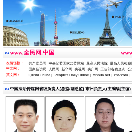
www.全民网.中国
ww
春天里的科技盛宴
友情链接：
共产党员网
中央纪委国家监委网站
最高人民法院
最高人民检察
中文网：
国家信访局
人民网
新华网
央视网
央广网
工信部备案查询
公
英文网：
Qiushi Online |
People's Daily Online |
xinhua.net |
cntv.com |
中国法治传媒网省级负责人(总监/副总监) 市州负责人(主编/副主编)
亓淦玉 总编辑
李 凌
何功书