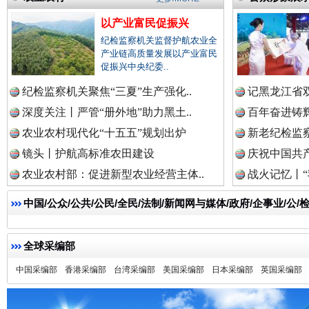
以产业富民促振兴
纪检监察机关监督护航农业全
产业链高质量发展以产业富民
促振兴中央纪委..
雄关漫道展新颜
“
纪检监察机关聚焦“三夏”生产强化..
记黑龙江省双
深度关注丨严管“册外地”助力黑土..
百年奋进铸辉
农业农村现代化“十五五”规划出炉
新老纪检监察
镜头丨护航高标准农田建设
庆祝中国共产
农业农村部：促进新型农业经营主体..
战火记忆丨“
中国/公众/公共/公民/全民/法制/新闻网与媒体/政府/企事业/
全球采编部
衣柜里的秘密
高速路上
中国采编部
香港采编部
台湾采编部
美国采编部
日本采编部
英国采编部