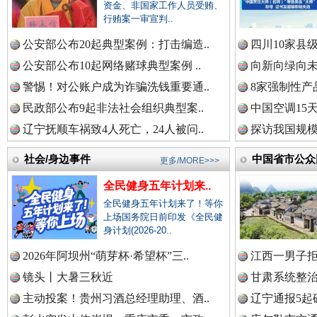
中国公民新闻网.
资金、非国家工作人员受贿、
行贿案一审宣判..
巳巳如意，开工大吉！
三轮上
公安部公布20起典型案例：打击编造..
四川10家县
中国公共新闻网.
公安部公布10起网络赌球典型案例 ..
向新向绿向未
警惕！对公账户成为诈骗洗钱重要通..
8家强制性产
民政部公布9起非法社会组织典型案..
中国空调15
中国法制新闻网.
辽宁抚顺车祸致4人死亡，24人被问..
探访我国规模
社会/身边事件
中国省市公众
更多/MORE>>>
全民健身五年计划来..
中国法治新闻网.
全民健身五年计划来了！等你
“后车司机肯定在骂我”
全民健身
上场国务院日前印发《全民健
身计划(2026-20..
2026年阿坝州“萌芽杯·希望杯”三..
江西一男子拒
中国法院新闻网.
镜头丨大暑三秋近
甘肃系统整治
主动投案！贵州习酒总经理助理、酒..
辽宁通报5起