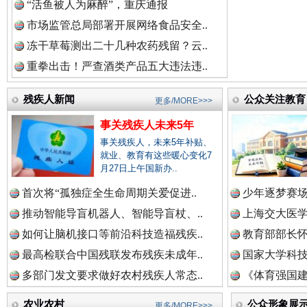
“活鱼被人为麻醉”，重庆通报
祁连巍巍树丰碑
高回报
市场监管总局部署开展网络食品安全..
冻干草莓测出二十几种农药残留？云..
重拳出击！严查酒类产品五大违法违..
残疾人新闻
公众关注教育
更多/MORE>>>
事关残疾人未来5年
事关残疾人，未来5年补贴、
就业、教育有这些暖心变化7
月27日上午国新办..
首次将“孤独症全生命周期关爱促进..
少年逐梦赛场
一枚“钉子”竟然扎入要害部门
推动智能导盲机器人、智能导盲杖、..
上海交大医
如何让脑机接口等前沿科技造福残疾..
教育部部长怀
最高检联合中国残联发布残疾未成年..
国家大学科技
多部门发文要求做好农村残疾人常态..
《体育强国建
农业农村
公众形象展
更多/MORE>>>